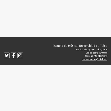
Escuela de Música, Universidad de Talca
Avenida Lircay s/n, Talca, Chile
Código postal: 3460000
Teléfono:
+56 712414617
revistaneuma@utalca.cl