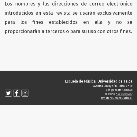
Los nombres y las direcciones de correo electrónico
introducidos en esta revista se usarán exclusivamente
para los fines establecidos en ella y no se
proporcionarán a terceros o para su uso con otros fines.
Escuela de Música, Universidad de Talca
Avenida Lircay s/n, Talca, Chile
Código postal: 3460000
Teléfono:
+56 712414617
revistaneuma@utalca.cl