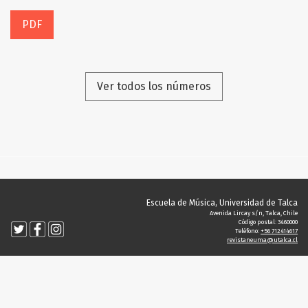
PDF
Ver todos los números
Escuela de Música, Universidad de Talca
Avenida Lircay s/n, Talca, Chile
Código postal: 3460000
Teléfono:
+56 712414617
revistaneuma@utalca.cl