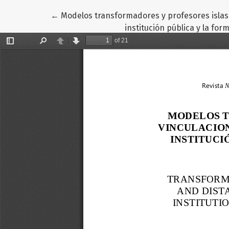
Volver a los detalles del artículo
←
Modelos transformadores y profesores islas.
institución pública y la fo