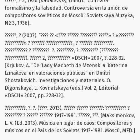
??????, ? 3, 1936 [Kabalevsky, Dmitri. “Contra el
formalismo y la falsedad. Controversia en la unión de
compositores soviéticos de Moscú” Sovietskaya Muzyka,
Nº 3, 1936].
??????, ? (2007). “???? ?? «???? ?????? ????????? ?????» ? «????????
??????????» ? ??????? ??????????????„ ? ??????? ??????????.
???????????? ? ?????????. ?. ?????????, ?. ????????? (?????????
???????????). ?????? 2, ???????????? «DSCH» 2007, ?. 228-32.
[Krjukov, A. “De ‘Lady Macbeth de Mzensk’ a ‘Katerina
Izmailova’ en valoraciones públicas” en Dmitri
Shostakovich. Investigaciones y materiales. O.
Digonskaya, L. Kovnatskaya (eds.) Vol. 2, Editorial
«DSCH» 2007, pp. 228-32].
???????????, ?. ?. (????. 2013). ?????? ?????? ???????: ??????????? ?
????????? ? ?????? ??????? 1917-1991. ??????, ???. [Maksimenkov,
L. V. (Ed. 2013). Música en lugar de caos: Compositores y
músicos en el País de los Soviets 1917-1991. Moscú, MFD.]