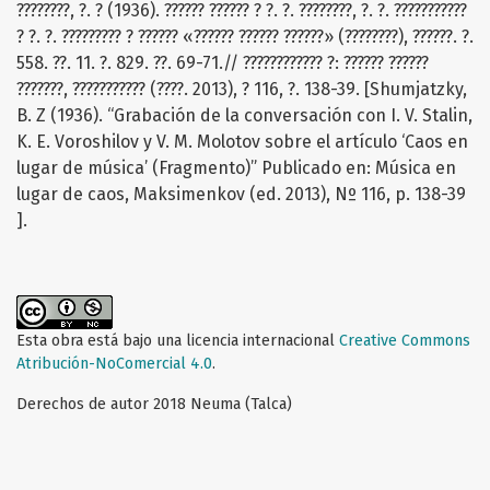
????????, ?. ? (1936). ?????? ?????? ? ?. ?. ????????, ?. ?. ???????????
? ?. ?. ????????? ? ?????? «?????? ?????? ??????» (????????), ??????. ?.
558. ??. 11. ?. 829. ??. 69-71.// ???????????? ?: ?????? ??????
???????, ??????????? (????. 2013), ? 116, ?. 138-39. [Shumjatzky,
B. Z (1936). “Grabación de la conversación con I. V. Stalin,
K. E. Voroshilov y V. M. Molotov sobre el artículo ‘Caos en
lugar de música’ (Fragmento)” Publicado en: Música en
lugar de caos, Maksimenkov (ed. 2013), Nº 116, p. 138-39
].
Esta obra está bajo una licencia internacional
Creative Commons
Atribución-NoComercial 4.0
.
Derechos de autor 2018 Neuma (Talca)