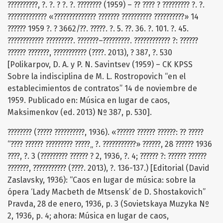
??????????, ?. ?. ? ?. ?. ???????? (1959) – ?? ???? ? ????????? ?. ?.
????????????? «?????????????? ??????? ?????????? ??????????» 14
?????? 1959 ?. ? 3662/??. ?????. ?. 5. ??. 36. ?. 101. ?. 45.
???????????? ?????????. ???????–?????????. ???????????? ?: ??????
?????? ???????, ??????????? (????. 2013), ? 387, ?. 530
[Polikarpov, D. A. y P. N. Savintsev (1959) – CK KPSS
Sobre la indisciplina de M. L. Rostropovich “en el
establecimientos de contratos” 14 de noviembre de
1959. Publicado en: Música en lugar de caos,
Maksimenkov (ed. 2013) Nº 387, p. 530].
???????? (????? ??????????, 1936). «?????? ?????? ??????: ?? ?????
“???? ?????? ????????? ?????„ ?. ???????????» ??????, 28 ?????? 1936
????, ?. 3 (????????? ?????? ? 2, 1936, ?. 4; ?????? ?: ?????? ??????
???????, ??????????? (????. 2013), ?. 136-137.) [Editorial (David
Zaslavsky, 1936): “Caos en lugar de música: sobre la
ópera ‘Lady Macbeth de Mtsensk’ de D. Shostakovich”
Pravda, 28 de enero, 1936, p. 3 (Sovietskaya Muzyka Nº
2, 1936, p. 4; ahora: Música en lugar de caos,