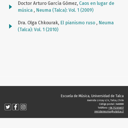
Doctor Arturo García Gómez,
Caos en lugar de
música
,
Neuma (Talca): Vol. 1 (2009)
Dra. Olga Chkourak,
El pianismo ruso
,
Neuma
(Talca): Vol. 1 (2010)
Escuela de Música, Universidad de Talca
Avenida Lircay s/n, Talca, Chile
Código postal: 3460000
Teléfono:
+56 712414617
revistaneuma@utalca.cl