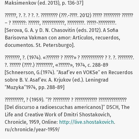
Maksimenkov (ed. 2013), p. 136-37]
??????, ?. ?. ? ?. ?. ????????? (???.-????. 2012) ????? ????????? ??????
– ? ???????: ??????, ????????????, ?????????. ?????-?????????.
[Serova, G. A. y D. N. Chasovitin (eds. 2012). A Sofia
Barisovna Vakman con amor: Artículos, recuerdos,
documentos. St. Petersburgo].
????????, ?. (1974). «??????? ? ?????» ? ???????????? ? ?. ?. ????????.
?. ?????? (????.) ?????????, «??????», 1974, c. 288-89
[Schneerson, G.(1974). “Asaf’ev en VOKSe” en Recuerdos
sobre B. V. Asaf’ev. A. Krjukov (ed.). Leningrad
“Muzyka”1974, pp. 288-89]
??????????, ? (1959). “?? ????????? ? ???????????? ???????????????
[Del discurso a radioescuchas americanos]” DSCH, The
Life and Creative Work of Dmitri Shostakovich,
Chronicle, 1959, Online:
http://live.shostakovich
.
ru/chronicle/year-1959/