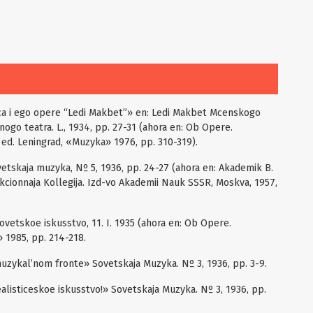
ica i ego opere “Ledi Makbet”» en: Ledi Makbet Mcenskogo
nogo teatra. L., 1934, pp. 27-31 (ahora en: Ob Opere.
. ed. Leningrad, «Muzyka» 1976, pp. 310-319).
vetskaja muzyka, Nº 5, 1936, pp. 24-27 (ahora en: Akademik B.
dakcionnaja Kollegija. Izd-vo Akademii Nauk SSSR, Moskva, 1957,
Sovetskoe iskusstvo, 11. I. 1935 (ahora en: Ob Opere.
 1985, pp. 214-218.
muzykal’nom fronte» Sovetskaja Muzyka. Nº 3, 1936, pp. 3-9.
ealisticeskoe iskusstvo!» Sovetskaja Muzyka. Nº 3, 1936, pp.