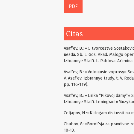
PDF
Citas
Asaf’ev, B.: «O tvorcestve Sostakov
uezda. Sb. L. Gos. Akad. Malogo oper
Izbrannye Stat’i. L. Pablova-Ar’enina
Asaf’ev, B.: «Volnujusie voprosy» So
V. Asaf’ev. Izbrannye trudy. t. V. Re
pp. 116-119).
Asaf’ev, B.: «Lirika “Pikovoj damy”» 
Izbrannye Stat’i. Leningrad «Muzyka»
Celjapov, N.:«K itogam diskussii na 
Chubov, G.:«Borot’sja za pravdivoe r
10-13.