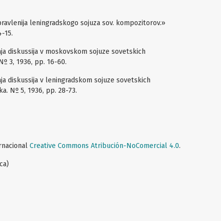
ravlenija leningradskogo sojuza sov. kompozitorov.»
-15.
kaja diskussija v moskovskom sojuze sovetskich
º 3, 1936, pp. 16-60.
kaja diskussija v leningradskom sojuze sovetskich
. Nº 5, 1936, pp. 28-73.
ernacional
Creative Commons Atribución-NoComercial 4.0
.
ca)