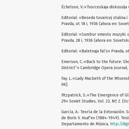
Ëchelson, V.:«Tvorceskaja diskussija
Editorial: «Beseda tovaricej stalina
Pravda, ot 18 i, 1936 (ahora en: Sovet
Editorial: «Sumbur vmesto muzyki: 
Pravda, 28 i, 1936 (ahora en: Sovetsk
Editorial: «Baletnaja fal’s» Pravda, o
Emerson, C.:«Back to the future: Sh
District”» Cambridge Opera Journal, V
Fay, L.:«Lady Macbeth of the Mtsensk
06]
Fitzpatrick, S.:«The Emergence of Gl
29» Soviet Studies, Vol. 23, Nº 2. (Oc
García, A.: Teoría de la Entonación.
de Boris V. Asaf’ev (1884-1949). Tes
Departamento de Música,
http://di