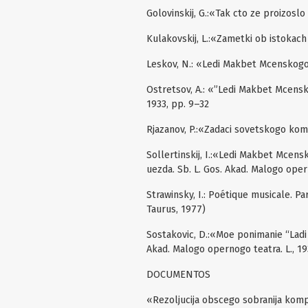
Golovinskij, G.:«Tak cto ze proizosl
Kulakovskij, L.:«Zametki ob istokach
Leskov, N.: «Ledi Makbet Mcenskogo 
Ostretsov, A.: «”Ledi Makbet Mcens
1933, pp. 9–32
Rjazanov, P.:«Zadaci sovetskogo kom
Sollertinskij, I.:«Ledi Makbet Mce
uezda. Sb. L. Gos. Akad. Malogo opern
Strawinsky, I.: Poétique musicale. Par
Taurus, 1977)
Sostakovic, D.:«Moe ponimanie “Ladi
Akad. Malogo opernogo teatra. L., 19
DOCUMENTOS
«Rezoljucija obscego sobranija komp