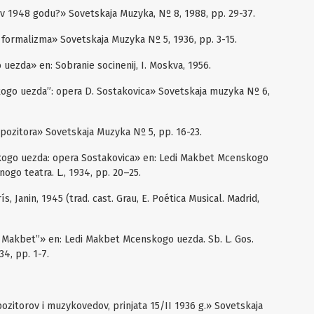
o v 1948 godu?» Sovetskaja Muzyka, Nº 8, 1988, pp. 29-37.
 formalizma» Sovetskaja Muzyka Nº 5, 1936, pp. 3-15.
uezda» en: Sobranie socinenij, I. Moskva, 1956.
kogo uezda”: opera D. Sostakovica» Sovetskaja muzyka Nº 6,
pozitora» Sovetskaja Muzyka Nº 5, pp. 16-23.
nskogo uezda: opera Sostakovica» en: Ledi Makbet Mcenskogo
ogo teatra. L., 1934, pp. 20–25.
ís, Janin, 1945 (trad. cast. Grau, E. Poética Musical. Madrid,
 Makbet”» en: Ledi Makbet Mcenskogo uezda. Sb. L. Gos.
34, pp. 1-7.
ozitorov i muzykovedov, prinjata 15/II 1936 g.» Sovetskaja