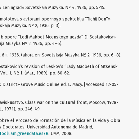
 v Leningrad» Sovetskaja Muzyka. Nº 4, 1936, pp. 5-15.
 i molotova s avtorami opernogo spekteklja “Tichij Don”»
skaja Muzyka. Nº 2, 1936, p. 3).
ob opere “Ledi Makbet Mcenskogo uezda” D. Sostakovica»
aja Muzyka Nº 2, 1936, pp. 4–5).
t 6 ii, 1936. (ahora en: Sovetskaja Muzyka Nº 2, 1936, pp. 6–8).
ostakovich’s revision of Leskov’s “Lady Macbeth of Mtsensk
ol. 1, Nº 1. (Mar., 1989), pp. 60-62.
 District» Grove Music Online ed. L. Macy. [Accessed 12-05-
aviskusstvo. Class war on the cultural front, Moscow, 1928-
t., 1971), pp. 246-49.
 Sobre el Proceso de Formación de la Música en la Vida y Obra
is Doctorales, Universidad Autónoma de Madrid,
gitooluam.greendata.es/R
. UAM, 2008.