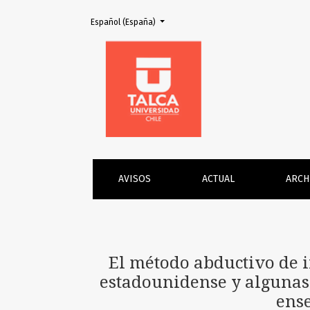
Cambiar el idioma. El actual es:
Español (España)
El método abductivo de investigación científ
AVISOS
ACTUAL
ARCH
El método abductivo de i
estadounidense y algunas 
ense