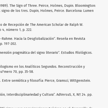
989). The Sign of Three. Peirce, Holmes, Dupin. Bloomington:
El signo de los tres. Dupin, Holmes, Peirce. Barcelona: Lumen
eso de Recepción de The American Scholar de Ralph W.
 4, número 1, p. 222.
fe-Rahme. Hacia la Desglobalización”. Reseña en Revista
pp. 197-202.
mensión pragmática del signo literario”. Estudios Filológicos.
Silogismo en los Analíticos Segundos. Reconstrucción y
 nu?mero 70, pp. 35-58.
 Entre semiótica y filosofía: Pierce, Gramsci, Wittgenstein.
ón, Interdisciplinariedad y Cultura”. AdVersuS, X, Nº 24. pp.