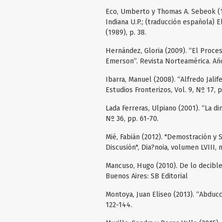
Eco, Umberto y Thomas A. Sebeok (1
Indiana U.P.; (traducción española) 
(1989), p. 38.
Hernández, Gloria (2009). “El Proc
Emerson”. Revista Norteamérica. Año
Ibarra, Manuel (2008). “Alfredo Jali
Estudios Fronterizos, Vol. 9, Nº 17, 
Lada Ferreras, Ulpiano (2001). “La di
Nº 36, pp. 61-70.
Mié, Fabián (2012). "Demostración y 
Discusión", Dia?noia, volumen LVIII,
Mancuso, Hugo (2010). De lo decible.
Buenos Aires: SB Editorial
Montoya, Juan Eliseo (2013). “Abducci
122-144.