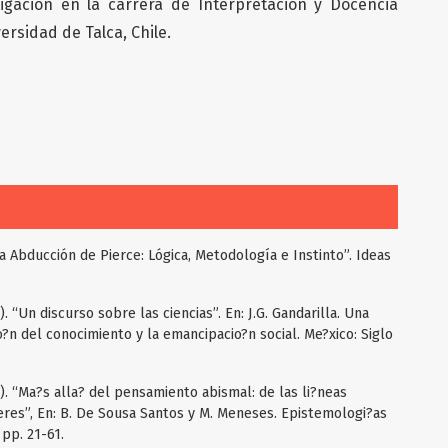
igación en la carrera de Interpretación y Docencia
ersidad de Talca, Chile.
la Abducción de Pierce: Lógica, Metodología e Instinto”. Ideas
 “Un discurso sobre las ciencias”. En: J.G. Gandarilla. Una
o?n del conocimiento y la emancipacio?n social. Me?xico: Siglo
. “Ma?s alla? del pensamiento abismal: de las li?neas
eres”, En: B. De Sousa Santos y M. Meneses. Epistemologi?as
 pp. 21-61.