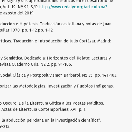
. “El signo y sus aproximaciones teóricos en el desarrollo de
, Vol. 19, Nº 91, S/P.
http://www.redalyc.org/articulo.oa?
e agosto del 2019.
nducción e Hipótesis. Traducción castellana y notas de Juan
ilar 1970. pp. 1-12.pp. 1-12.
íticas. Traducción e Introducción de Julio Cortázar. Madrid:
y Semiótica. Dedicado a: Horizontes del Relato: Lecturas y
vista Cuaderno Gris, Nº 2. pp. 91-106.
 Social Clásica y Postpositivismo", Barbaroi, Nº 35, pp. 141-163.
lonizar las Metodologías. Investigación y Pueblos Indígenas.
 Oscuro. De la Literatura Gótica a los Poetas Malditos.
Actas de Literatura Contemporánea; XVI, p. 1.
 la abducción peirciana en la investigación científica”.
9-213.