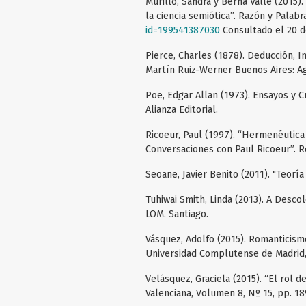
Murillo, Sandra y Berna Valle (2015)
la ciencia semiótica”. Razón y Palabra
id=199541387030
Consultado el 20 d
Pierce, Charles (1878). Deducción, I
Martín Ruiz-Werner Buenos Aires: Agu
Poe, Edgar Allan (1973). Ensayos y Cr
Alianza Editorial.
Ricoeur, Paul (1997). “Hermenéutica 
Conversaciones con Paul Ricoeur”. Re
Seoane, Javier Benito (2011). "Teoría
Tuhiwai Smith, Linda (2013). A Desco
LOM. Santiago.
Vásquez, Adolfo (2015). Romanticismo
Universidad Complutense de Madrid, 
Velásquez, Graciela (2015). “El rol de
Valenciana, Volumen 8, Nº 15, pp. 18