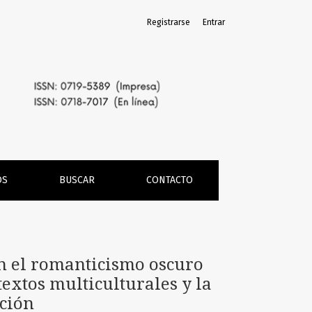
Registrarse
Entrar
 algunas reflexiones y ejemplos en torno a contextos multic
OS
BUSCAR
CONTACTO
en el romanticismo oscuro
extos multiculturales y la
ación