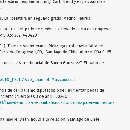
 la edición española”. Jung, Carl, Freud y el psicoanálisis.
a.
. La literatura en segundo grado. Madrid: Taurus.
(1983). En el patio de Simón. Ha llegado carta de Congreso.
3495-32c 262-440428
991). Tuve un sueño mamá. Pichanga profecías a falta de
arra de Congreso. (CD). Santiago de Chile: Alerce-CDA 0165
n musical y testimonial de Simón González”. El patio de
=bbES_P3tTtA&ab_channel=Musicaustral
uncia de canibalismo diputados piden aumentar penas de
ncierto (miércoles 3 de abril, 2024).
/03/tras-denuncia-de-canibalismo-diputados-piden-aumentar-
ia
a madre. Del vínculo a la relación. Santiago de Chile: