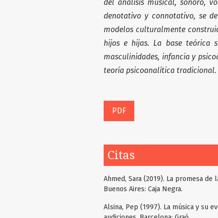
del análisis musical, sonoro, v
denotativo y connotativo, se d
modelos culturalmente construid
hijos e hijas. La base teórica
masculinidades, infancia y psicoa
teoría psicoanalítica tradicional.
PDF
Citas
Ahmed, Sara (2019). La promesa de la 
Buenos Aires: Caja Negra.
Alsina, Pep (1997). La música y su e
audiciones. Barcelona: Graó