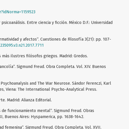
ar?idNorma=1159523
psicoanálisis. Entre ciencia y ficción. México D.F.: Universidad
rmatividad y afectos”. Cuestiones de Filosofía 3(21): pp. 107-
1235095.v3.n21.2017.7711
s más ilustres filósofos griegos. Madrid: Gredos.
ancolía”. Sigmund Freud. Obra Completa. Vol. XIV. Buenos
 Psychoanalysis and The War Neurose. Sándor Ferenczi, Karl
s, Viena: The International Psycho-Analytical Press.
e. Madrid: Alianza Editorial.
s de funcionamiento mental”. Sigmund Freud. Obras
XI, Buenos Aires: Hyspamerica, pp. 1638-1642.
d femenina”. Sigmund Freud. Obra Completa. Vol. XVII.