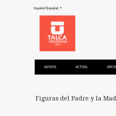
Cambiar el idioma. El actual es:
Español (España)
Figuras del Padre y la Madre: psicoanálisis, 
AVISOS
ACTUAL
ARCH
Figuras del Padre y la Madr