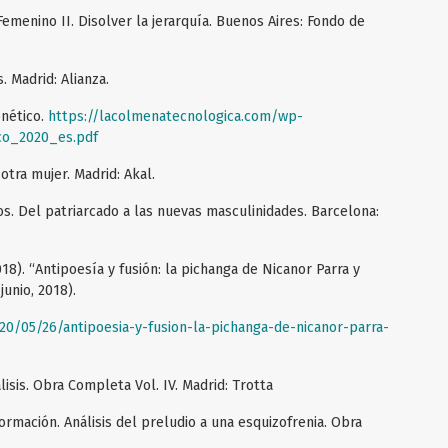
Femenino II. Disolver la jerarquía. Buenos Aires: Fondo de
 Madrid: Alianza.
onético.
https://lacolmenatecnologica.com/wp-
co_2020_es.pdf
 otra mujer. Madrid: Akal.
os. Del patriarcado a las nuevas masculinidades. Barcelona:
018). “Antipoesía y fusión: la pichanga de Nicanor Parra y
junio, 2018).
20/05/26/antipoesia-y-fusion-la-pichanga-de-nicanor-parra-
álisis. Obra Completa Vol. IV. Madrid: Trotta
mación. Análisis del preludio a una esquizofrenia. Obra