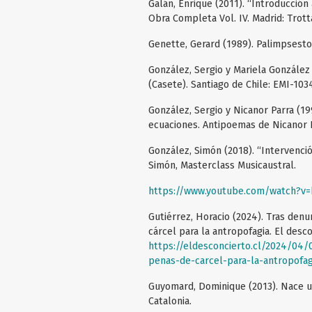
Galán, Enrique (2011). “Introducción a
Obra Completa Vol. IV. Madrid: Trott
Genette, Gerard (1989). Palimpsestos
González, Sergio y Mariela González 
(Casete). Santiago de Chile: EMI-10
González, Sergio y Nicanor Parra (1
ecuaciones. Antipoemas de Nicanor P
González, Simón (2018). “Intervenció
Simón, Masterclass Musicaustral.
https://www.youtube.com/watch?v
Gutiérrez, Horacio (2024). Tras den
cárcel para la antropofagia. El desco
https://eldesconcierto.cl/2024/04
penas-de-carcel-para-la-antropofag
Guyomard, Dominique (2013). Nace un
Catalonia.