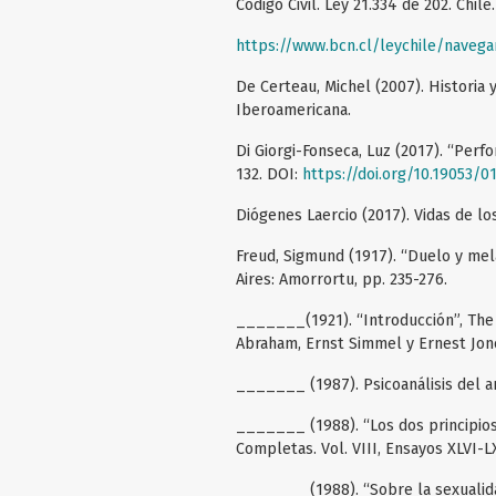
Código Civil. Ley 21.334 de 202. Chile.
https://www.bcn.cl/leychile/naveg
De Certeau, Michel (2007). Historia y 
Iberoamericana.
Di Giorgi-Fonseca, Luz (2017). “Perfo
132. DOI:
https://doi.org/10.19053/0
Diógenes Laercio (2017). Vidas de lo
Freud, Sigmund (1917). “Duelo y mel
Aires: Amorrortu, pp. 235-276.
_______(1921). “Introducción”, The
Abraham, Ernst Simmel y Ernest Jone
_______ (1987). Psicoanálisis del art
_______ (1988). “Los dos principio
Completas. Vol. VIII, Ensayos XLVI-L
_______ (1988). “Sobre la sexualida