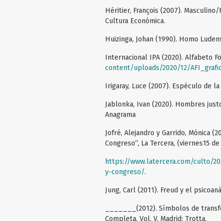
Héritier, François (2007). Masculino/
Cultura Económica.
Huizinga, Johan (1990). Homo Ludens.
Internacional IPA (2020). Alfabeto F
content/uploads/2020/12/AFI_grafi
Irigaray, Luce (2007). Espéculo de la
Jablonka, Ivan (2020). Hombres just
Anagrama
Jofré, Alejandro y Garrido, Mónica (2
Congreso”, La Tercera, (viernes15 de 
https://www.latercera.com/culto/20
y-congreso/
.
Jung, Carl (2011). Freud y el psicoan
_______(2012). Símbolos de transfor
Completa. Vol. V. Madrid: Trotta.