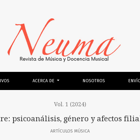
género y afectos filiales en canciones populares
IVOS
ACERCA DE
NOSOTROS
ENVÍ
Vol. 1 (2024)
e: psicoanálisis, género y afectos fil
ARTÍCULOS MÚSICA