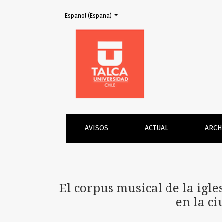
Cambiar el idioma. El actual es:
Español (España)
El corpus musical de la iglesia del Hospicio d
AVISOS
ACTUAL
ARCH
El corpus musical de la igl
en la ci