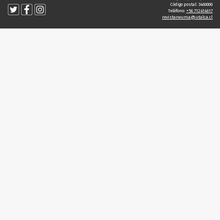
Código postal: 3460000
Teléfono:
+56 712414617
revistaneuma@utalca.cl