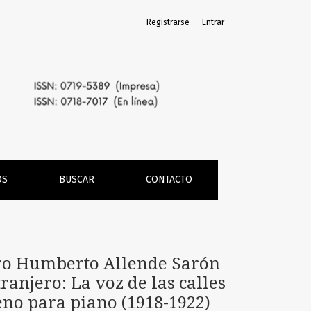
Registrarse
Entrar
de la recepción de dos de sus obras en Chile y el extranjer
OS
BUSCAR
CONTACTO
dro Humberto Allende Sarón
ranjero: La voz de las calles
eno para piano (1918-1922)