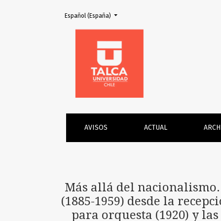
Cambiar el idioma. El actual es:
Español (España)
Más allá del nacionalismo. Una aproximación
AVISOS
ACTUAL
ARCH
Más allá del nacionalismo
(1885-1959) desde la recepci
para orquesta (1920) y la