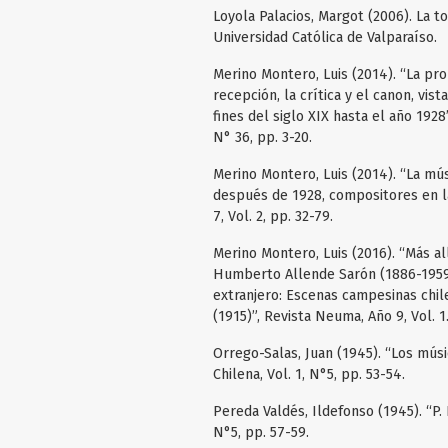
Loyola Palacios, Margot (2006). La to
Universidad Católica de Valparaíso.
Merino Montero, Luis (2014). “La prob
recepción, la crítica y el canon, vist
fines del siglo XIX hasta el año 192
N° 36, pp. 3-20.
Merino Montero, Luis (2014). “La mú
después de 1928, compositores en l
7, Vol. 2, pp. 32-79.
Merino Montero, Luis (2016). “Más a
Humberto Allende Sarón (1886-1959)
extranjero: Escenas campesinas chil
(1915)”, Revista Neuma, Año 9, Vol. 1
Orrego-Salas, Juan (1945). “Los músi
Chilena, Vol. 1, N°5, pp. 53-54.
Pereda Valdés, Ildefonso (1945). “P. 
N°5, pp. 57-59.