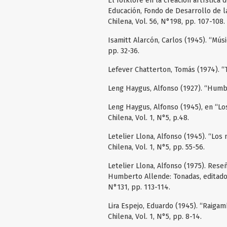
El folklore en la creación artística 
Educación, Fondo de Desarrollo de l
Chilena, Vol. 56, N°198, pp. 107-108.
Isamitt Alarcón, Carlos (1945). “Músi
pp. 32-36.
Lefever Chatterton, Tomás (1974). “T
Leng Haygus, Alfonso (1927). “Humbe
Leng Haygus, Alfonso (1945), en “Los
Chilena, Vol. 1, N°5, p.48.
Letelier Llona, Alfonso (1945). “Los 
Chilena, Vol. 1, N°5, pp. 55-56.
Letelier Llona, Alfonso (1975). Res
Humberto Allende: Tonadas, editado 
N°131, pp. 113-114.
Lira Espejo, Eduardo (1945). “Raiga
Chilena, Vol. 1, N°5, pp. 8-14.