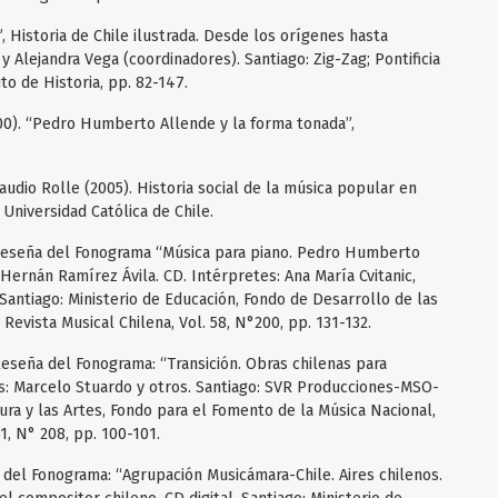
X”, Historia de Chile ilustrada. Desde los orígenes hasta
y Alejandra Vega (coordinadores). Santiago: Zig-Zag; Pontificia
uto de Historia, pp. 82-147.
00). “Pedro Humberto Allende y la forma tonada”,
udio Rolle (2005). Historia social de la música popular en
 Universidad Católica de Chile.
. Reseña del Fonograma “Música para piano. Pedro Humberto
Hernán Ramírez Ávila. CD. Intérpretes: Ana María Cvitanic,
ntiago: Ministerio de Educación, Fondo de Desarrollo de las
Revista Musical Chilena, Vol. 58, N°200, pp. 131-132.
 Reseña del Fonograma: “Transición. Obras chilenas para
s: Marcelo Stuardo y otros. Santiago: SVR Producciones-MSO-
ura y las Artes, Fondo para el Fomento de la Música Nacional,
61, N° 208, pp. 100-101.
a del Fonograma: “Agrupación Musicámara-Chile. Aires chilenos.