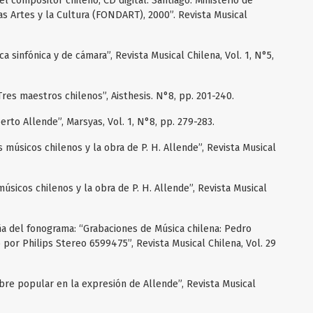
del compositor chileno, CD digital. Santiago: Ministerio de
as Artes y la Cultura (FONDART), 2000”. Revista Musical
ca sinfónica y de cámara”, Revista Musical Chilena, Vol. 1, N°5,
res maestros chilenos”, Aisthesis. N°8, pp. 201-240.
rto Allende”, Marsyas, Vol. 1, N°8, pp. 279-283.
 músicos chilenos y la obra de P. H. Allende”, Revista Musical
músicos chilenos y la obra de P. H. Allende”, Revista Musical
eña del fonograma: “Grabaciones de Música chilena: Pedro
por Philips Stereo 6599475”, Revista Musical Chilena, Vol. 29
mbre popular en la expresión de Allende”, Revista Musical