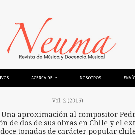
 al compositor Pedro Humberto Allende Sarón (1885-1959) des
IVOS
ACERCA DE
NOSOTROS
ENVÍ
Vol. 2 (2016)
. Una aproximación al compositor Pe
ón de dos de sus obras en Chile y el ext
s doce tonadas de carácter popular chil