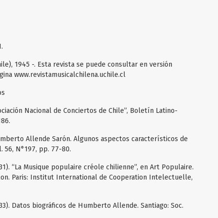
.
ile), 1945 -. Esta revista se puede consultar en versión
gina www.revistamusicalchilena.uchile.cl
os
ociación Nacional de Conciertos de Chile”, Boletín Latino-
186.
umberto Allende Sarón. Algunos aspectos característicos de
l. 56, N°197, pp. 77-80.
). “La Musique populaire créole chilienne”, en Art Populaire.
on. Paris: Institut International de Cooperation Intelectuelle,
3). Datos biográficos de Humberto Allende. Santiago: Soc.