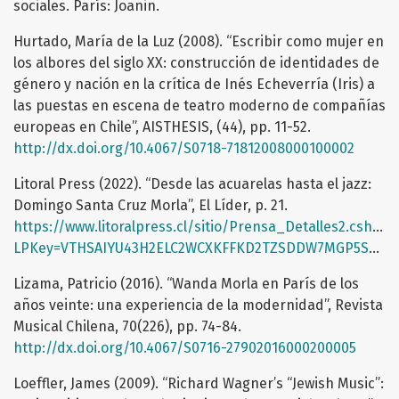
sociales. París: Joanin.
Hurtado, María de la Luz (2008). “Escribir como mujer en
los albores del siglo XX: construcción de identidades de
género y nación en la crítica de Inés Echeverría (Iris) a
las puestas en escena de teatro moderno de compañías
europeas en Chile”, AISTHESIS, (44), pp. 11-52.
http://dx.doi.org/10.4067/S0718-71812008000100002
Litoral Press (2022). “Desde las acuarelas hasta el jazz:
Domingo Santa Cruz Morla”, El Líder, p. 21.
https://www.litoralpress.cl/sitio/Prensa_Detalles2.cshtml
LPKey=VTHSAIYU43H2ELC2WCXKFFKD2TZSDDW7MGP5SO3KBSKBSGW7S75A
Lizama, Patricio (2016). “Wanda Morla en París de los
años veinte: una experiencia de la modernidad”, Revista
Musical Chilena, 70(226), pp. 74-84.
http://dx.doi.org/10.4067/S0716-27902016000200005
Loeffler, James (2009). “Richard Wagner’s “Jewish Music”: