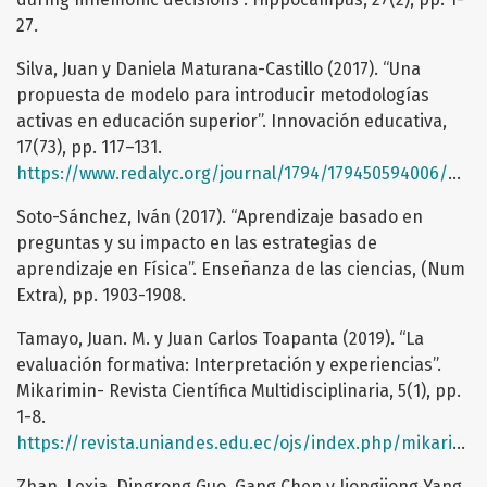
27.
Silva, Juan y Daniela Maturana-Castillo (2017). “Una
propuesta de modelo para introducir metodologías
activas en educación superior”. Innovación educativa,
17(73), pp. 117–131.
https://www.redalyc.org/journal/1794/179450594006/html/
Soto-Sánchez, Iván (2017). “Aprendizaje basado en
preguntas y su impacto en las estrategias de
aprendizaje en Física”. Enseñanza de las ciencias, (Num
Extra), pp. 1903-1908.
Tamayo, Juan. M. y Juan Carlos Toapanta (2019). “La
evaluación formativa: Interpretación y experiencias”.
Mikarimin- Revista Científica Multidisciplinaria, 5(1), pp.
1-8.
https://revista.uniandes.edu.ec/ojs/index.php/mikarimin/article/view/1269
Zhan, Lexia, Dingrong Guo, Gang Chen y Jiongjiong Yang