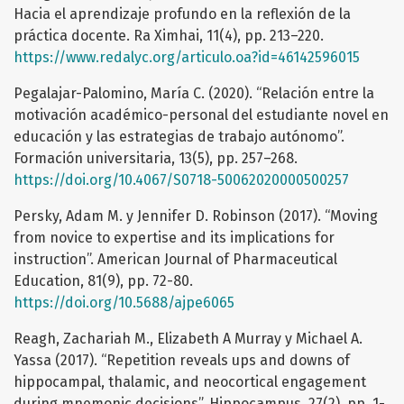
Hacia el aprendizaje profundo en la reflexión de la
práctica docente. Ra Ximhai, 11(4), pp. 213–220.
https://www.redalyc.org/articulo.oa?id=46142596015
Pegalajar-Palomino, María C. (2020). “Relación entre la
motivación académico-personal del estudiante novel en
educación y las estrategias de trabajo autónomo”.
Formación universitaria, 13(5), pp. 257–268.
https://doi.org/10.4067/S0718-50062020000500257
Persky, Adam M. y Jennifer D. Robinson (2017). “Moving
from novice to expertise and its implications for
instruction”. American Journal of Pharmaceutical
Education, 81(9), pp. 72-80.
https://doi.org/10.5688/ajpe6065
Reagh, Zachariah M., Elizabeth A Murray y Michael A.
Yassa (2017). “Repetition reveals ups and downs of
hippocampal, thalamic, and neocortical engagement
during mnemonic decisions”. Hippocampus, 27(2), pp. 1-