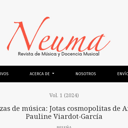
tas cosmopolitas de Aragón: de Florencio Lahoz a Pauline Via
IVOS
ACERCA DE
NOSOTROS
ENVÍ
Vol. 1 (2024)
zas de música: Jotas cosmopolitas de 
Pauline Viardot-García
RESEÑA