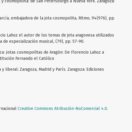
sa y cosmopolita: de San Petersburgo a Nueva York. Zaragoza:
García, embajadora de la jota cosmopolita, Ritmo, 94(976), pp.
ncio Lahoz el autor de los temas de jota aragonesa utilizados
a de especialización musical, (79), pp. 57-90.
ica: Jotas cosmopolitas de Aragón: De Florencio Lahoz a
titución Fernando el Católico
a y liberal: Zaragoza, Madrid y París. Zaragoza: Ediciones
ernacional
Creative Commons Atribución-NoComercial 4.0
.