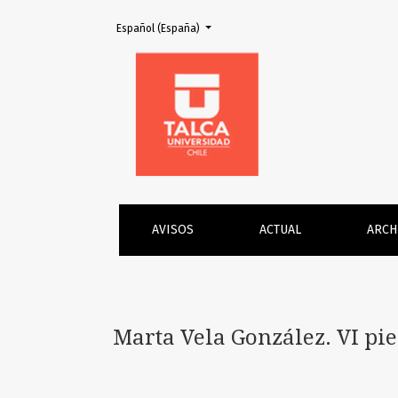
Cambiar el idioma. El actual es:
Español (España)
Marta Vela González. VI piezas de música: Jo
AVISOS
ACTUAL
ARCH
Marta Vela González. VI pie