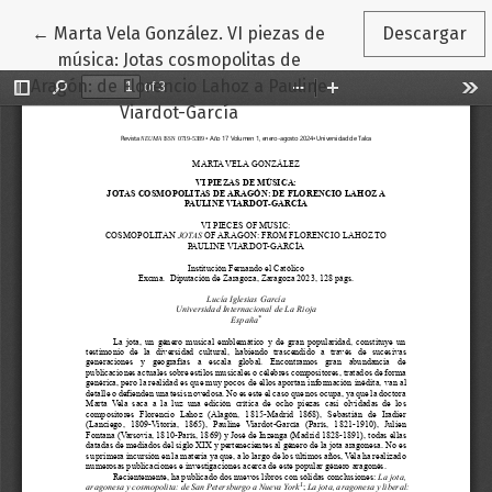
Volver a los detalles del artículo
←
Marta Vela González. VI piezas de
Descargar
música: Jotas cosmopolitas de
Aragón: de Florencio Lahoz a Pauline
Viardot-García