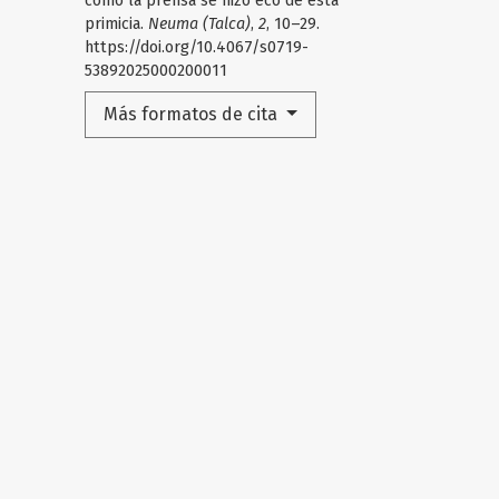
cómo la prensa se hizo eco de esta
primicia.
Neuma (Talca)
,
2
, 10–29.
https://doi.org/10.4067/s0719-
53892025000200011
Más formatos de cita