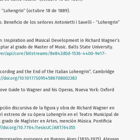
e “Lohengrin” (octubre 18 de 1889).
o. Beneficio de los señores Antonietti i Savelli - “Lohengrin”
am: Inspiration and Musical Development in Richard Wagner’s
ptar al grado de Master of Music. Balls State University.
erver/api/core/bitstreams/8e842d0d-1536-4400-9e17-
cording and the End of the Italian Lohengrin”, Cambridge
://doi.org/10.1017/S0954586708002383
rove Guide to Wagner and his Operas, Nueva York: Oxford
pción discursiva de la figura y obra de Richard Wagner en
 el estreno de su ópera Lohengrin en el Teatro Municipal de
l grado de Magíster en Artes, mención Música. Pontificia
//doi.org/10.7764/tesisUC/ART/64355
 empresarios europeos en Buenos Aires (1810-1925). Algunas