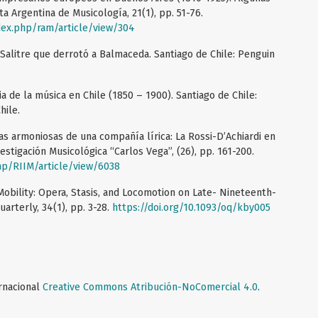
ta Argentina de Musicología, 21(1), pp. 51-76.
ndex.php/ram/article/view/304
 Salitre que derrotó a Balmaceda. Santiago de Chile: Penguin
ia de la música en Chile (1850 – 1900). Santiago de Chile:
hile.
las armoniosas de una compañía lírica: La Rossi-D’Achiardi en
estigación Musicológica “Carlos Vega”, (26), pp. 161-200.
php/RIIM/article/view/6038
g Mobility: Opera, Stasis, and Locomotion on Late- Nineteenth-
arterly, 34(1), pp. 3-28.
https://doi.org/10.1093/oq/kby005
ernacional
Creative Commons Atribución-NoComercial 4.0
.