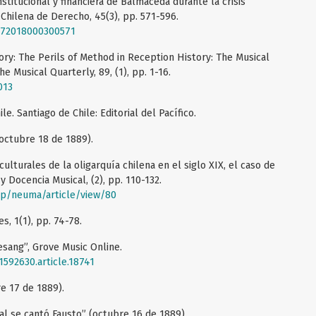
stitucional y financiera de Balmaceda durante la crisis
 Chilena de Derecho, 45(3), pp. 571-596.
4372018000300571
tory: The Perils of Method in Reception History: The Musical
e Musical Quarterly, 89, (1), pp. 1-16.
013
e. Santiago de Chile: Editorial del Pacífico.
(octubre 18 de 1889).
culturales de la oligarquía chilena en el siglo XIX, el caso de
y Docencia Musical, (2), pp. 110-132.
hp/neuma/article/view/80
s, 1(1), pp. 74-78.
sang”, Grove Music Online.
592630.article.18741
e 17 de 1889).
pal se cantó Fausto” (octubre 16 de 1889).