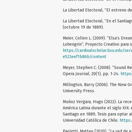
La Libertad Electoral, “El estreno d
La Libertad Electoral, “En el Santiag
(octubre 19 de 1889).
Meier, Collen L. (2009). “Elsa’s Dre
Lohengrin”, Proyecto Creativo para o
https://cardinalscholar.bsu.edu/s
e522eef1b86b/content
Meyer, Stephen C. (2008). “Sound Re
Opera Journal, 20(1), pp. 1-24.
https
Millington, Barry (2006). The New G
University Press.
Muñoz Vergara, Hugo (2022). La rece
América Latina durante el siglo XIX:
Santiago en 1889, Tesis para optar a
Universidad Católica de Chile.
https:
Paoletti, Matteo (2020). “La red de