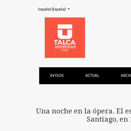
Cambiar el idioma. El actual es:
Español (España)
Una noche en la ópera. El estreno de Loheng
AVISOS
ACTUAL
ARCH
Una noche en la ópera. El 
Santiago, en 