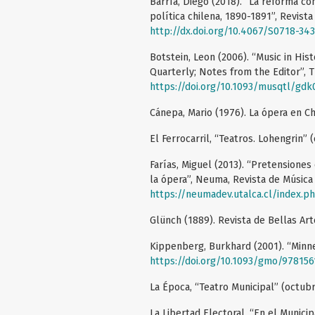
Barría, Diego (2018). “La reforma con
política chilena, 1890-1891”, Revista
http://dx.doi.org/10.4067/S0718-3
Botstein, Leon (2006). “Music in His
Quarterly; Notes from the Editor”, Th
https://doi.org/10.1093/musqtl/gdk
Cánepa, Mario (1976). La ópera en Chil
El Ferrocarril, “Teatros. Lohengrin” 
Farías, Miguel (2013). “Pretensiones 
la ópera”, Neuma, Revista de Música 
https://neumadev.utalca.cl/index.p
Glünch (1889). Revista de Bellas Arte
Kippenberg, Burkhard (2001). “Minne
https://doi.org/10.1093/gmo/9781561
La Época, “Teatro Municipal” (octubr
La Libertad Electoral, “En el Munici