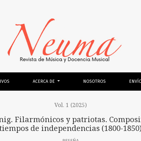
 patriotas. Compositores latinoamericanos en tiempos de in
IVOS
ACERCA DE
NOSOTROS
ENVÍ
Vol. 1 (2025)
ig. Filarmónicos y patriotas. Compos
tiempos de independencias (1800-1850
RESEÑA