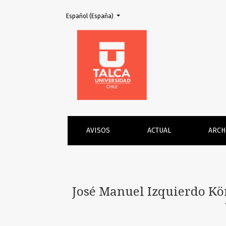
Cambiar el idioma. El actual es:
Español (España)
José Manuel Izquierdo König. Filarmónicos y
AVISOS
ACTUAL
ARCH
José Manuel Izquierdo Kön