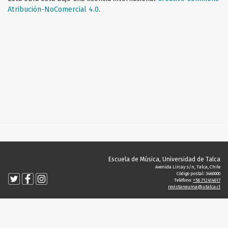
Atribución-NoComercial 4.0
.
Escuela de Música, Universidad de Talca
Avenida Lircay s/n, Talca, Chile
Código postal: 3460000
Teléfono:
+56 712414617
revistaneuma@utalca.cl