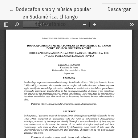
Volver a los detalles del artículo
←
Dodecafonismo y música popular
Descargar
en Sudamérica. El tango
dodecafónico