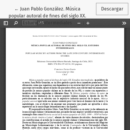
Volver a los detalles del artículo
←
Juan Pablo González. Música
Descargar
popular autoral de fines del siglo XX.
Estudios intermediales