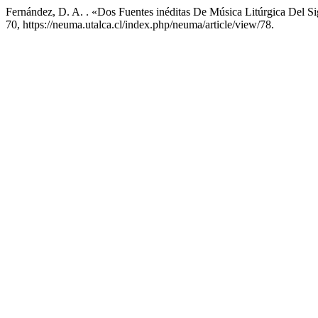
Fernández, D. A. . «Dos Fuentes inéditas De Música Litúrgica Del S
70, https://neuma.utalca.cl/index.php/neuma/article/view/78.