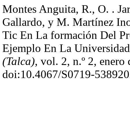
Montes Anguita, R., O. . Jar
Gallardo, y M. Martínez In
Tic En La formación Del P
Ejemplo En La Universida
(Talca)
, vol. 2, n.º 2, ener
doi:10.4067/S0719-53892