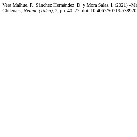
Vera Malhue, F., Sánchez Hernández, D. y Mora Salas, I. (2021) «Ma
Chilena».,
Neuma (Talca)
, 2, pp. 40–77. doi: 10.4067/S0719-5389