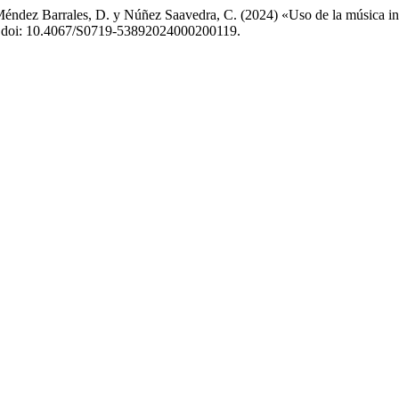
 Méndez Barrales, D. y Núñez Saavedra, C. (2024) «Uso de la música i
2. doi: 10.4067/S0719-53892024000200119.