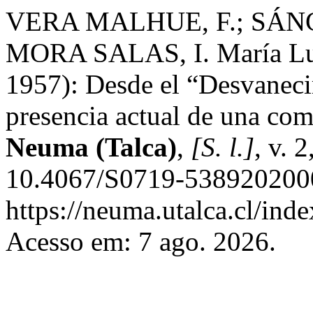
VERA MALHUE, F.; SÁN
MORA SALAS, I. María Lui
1957): Desde el “Desvanecim
presencia actual de una co
Neuma (Talca)
,
[S. l.]
, v. 
10.4067/S0719-5389202000
https://neuma.utalca.cl/ind
Acesso em: 7 ago. 2026.