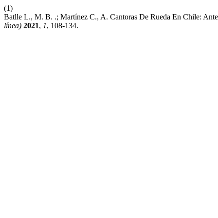
(1)
Batlle L., M. B. .; Martínez C., A. Cantoras De Rueda En Chile: Ant
línea)
2021
,
1
, 108-134.