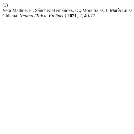
(1)
Vera Malhue, F.; Sánchez Hernández, D.; Mora Salas, I. María Luis
Chilena.
Neuma (Talca, En línea)
2021
,
2
, 40-77.