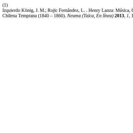
(1)
Izquierdo König, J. M.; Rojic Fernández, L. . Henry Lanza: Música,
Chilena Temprana (1840 – 1860).
Neuma (Talca, En línea)
2013
,
1
, 