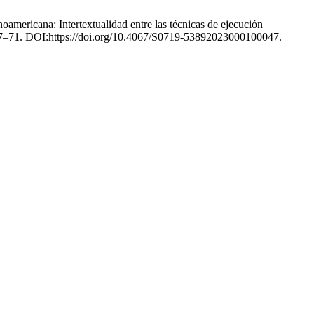
noamericana: Intertextualidad entre las técnicas de ejecución
 47–71. DOI:https://doi.org/10.4067/S0719-53892023000100047.