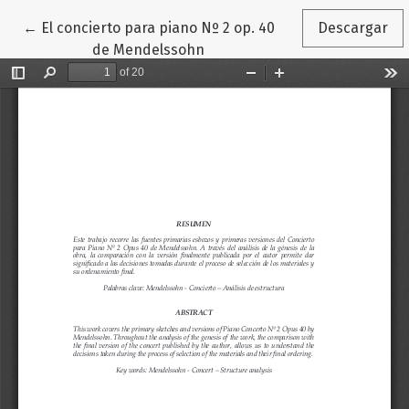
Volver a los detalles del artículo
←
El concierto para piano Nº 2 op. 40
Descargar
de Mendelssohn