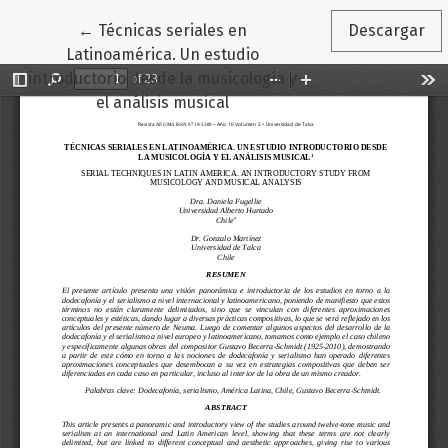
Volver a los detalles del artículo
←
Técnicas seriales en
Descargar
Latinoamérica. Un estudio
introductorio desde la musicología y
el análisis musical