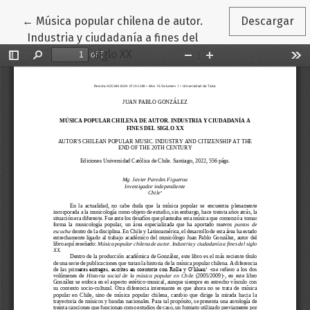
Volver a los detalles del artículo
←
Música popular chilena de autor.
Descargar
Industria y ciudadanía a fines del
siglo XX