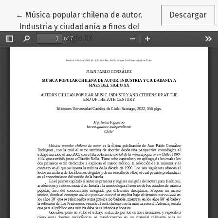
Volver a los detalles del artículo
←
Música popular chilena de autor.
Descargar
Industria y ciudadanía a fines del
siglo XX