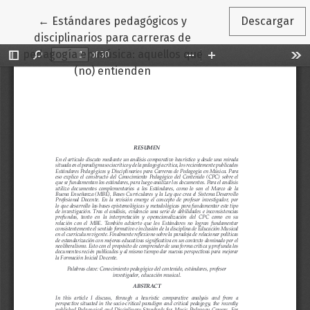
Volver a los detalles del artículo
←
Estándares pedagógicos y
Descargar
disciplinarios para carreras de
pedagogía en música: aquellos que
(no) entienden