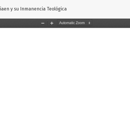
o
siaen y su Inmanencia Teológica