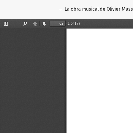
Volver a los detalles del artícul
←
La obra musical de Olivier Mas